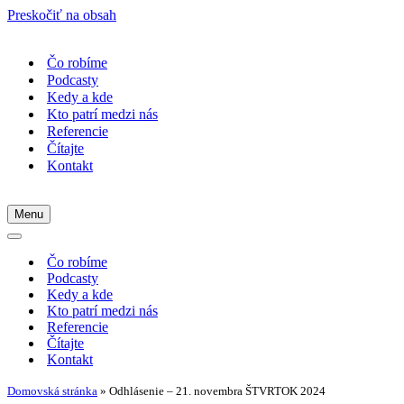
Preskočiť na obsah
Čo robíme
Podcasty
Kedy a kde
Kto patrí medzi nás
Referencie
Čítajte
Kontakt
Menu
Menu
navigácie
Menu
navigácie
Čo robíme
Podcasty
Kedy a kde
Kto patrí medzi nás
Referencie
Čítajte
Kontakt
Domovská stránka
»
Odhlásenie – 21. novembra ŠTVRTOK 2024