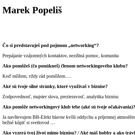
Marek Popeliš
Čo si predstavuješ pod pojmom „networking“?
Prepájanie vzájomných kontaktov, nezištná pomoc, komunita
Ako pomôžeš (čo ponúkneš) členom networkingového klubu?
Keď môžem, vždy rád pomôžem….
Aké sú tvoje silné stránky, ktoré využívaš v biznise?
Zodpovednosť, majster slova, prezieravosť, analytika biznisu
Ako pomôže networkingový klub tebe (aké sú tvoje očakávania)
Ja navštevujem BB-Efekt hlavne kvôli oddychu a príjemnej atmosfére,
bežné kúpiť si svetlovod …
Ako vyzerá tvoj život mimo biznisu? / Aké máš hobby a ako tráv