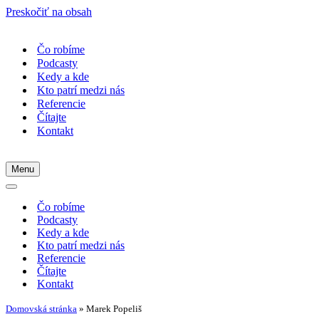
Preskočiť na obsah
Čo robíme
Podcasty
Kedy a kde
Kto patrí medzi nás
Referencie
Čítajte
Kontakt
Menu
Menu
navigácie
Menu
navigácie
Čo robíme
Podcasty
Kedy a kde
Kto patrí medzi nás
Referencie
Čítajte
Kontakt
Domovská stránka
»
Marek Popeliš