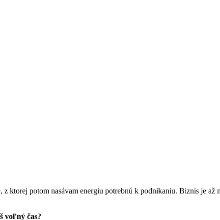
?
 z ktorej potom nasávam energiu potrebnú k podnikaniu. Biznis je až n
iš voľný čas?