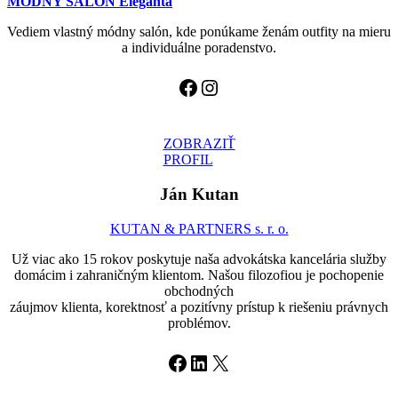
MÓDNY SALÓN Eleganta
Vediem vlastný módny salón, kde ponúkame ženám outfity na mieru
a individuálne poradenstvo.
Facebook
Instagram
ZOBRAZIŤ
PROFIL
Ján Kutan
KUTAN & PARTNERS s. r. o.
Už viac ako 15 rokov poskytuje naša advokátska kancelária služby
domácim i zahraničným klientom. Našou filozofiou je pochopenie
obchodných
záujmov klienta, korektnosť a pozitívny prístup k riešeniu právnych
problémov.
Facebook
LinkedIn
X