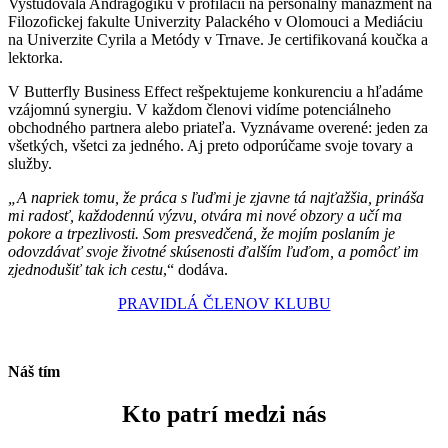
Vyštudovala Andragogiku v profilácii na personálny manažment na
Filozofickej fakulte Univerzity Palackého v Olomouci a Mediáciu
na Univerzite Cyrila a Metódy v Trnave. Je certifikovaná koučka a
lektorka.
V Butterfly Business Effect rešpektujeme konkurenciu a hľadáme
vzájomnú synergiu. V každom členovi vidíme potenciálneho
obchodného partnera alebo priateľa. Vyznávame overené: jeden za
všetkých, všetci za jedného. Aj preto odporúčame svoje tovary a
služby.
„A napriek tomu, že práca s ľuďmi je zjavne tá najťažšia, prináša
mi radosť, každodennú výzvu, otvára mi nové obzory a učí ma
pokore a trpezlivosti. Som presvedčená, že mojím poslaním je
odovzdávať svoje životné skúsenosti ďalším ľuďom, a pomôcť im
zjednodušiť tak ich cestu
,“ dodáva.
PRAVIDLÁ ČLENOV KLUBU
Náš tím
Kto patrí medzi nás