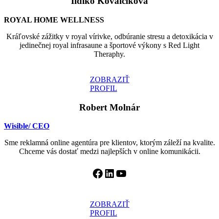
Ildikó Kovalčíková
ROYAL HOME WELLNESS
Kráľovské zážitky v royal vírivke, odbúranie stresu a detoxikácia v
jedinečnej royal infrasaune a športové výkony s Red Light
Theraphy.
ZOBRAZIŤ
PROFIL
Robert Molnár
Wisible
/ CEO
Sme reklamná online agentúra pre klientov, ktorým záleží na kvalite.
Chceme vás dostať medzi najlepších v online komunikácii.
Facebook
LinkedIn
YouTube
ZOBRAZIŤ
PROFIL