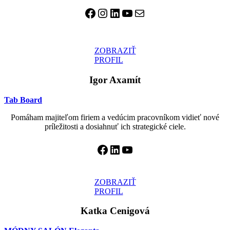
Facebook
Instagram
LinkedIn
YouTube
E-mail
ZOBRAZIŤ
PROFIL
Igor Axamít
Tab Board
Pomáham majiteľom firiem a vedúcim pracovníkom vidieť nové
príležitosti a dosiahnuť ich strategické ciele.
Facebook
LinkedIn
YouTube
ZOBRAZIŤ
PROFIL
Katka Cenigová