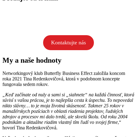
V Butterfly Business Effect rešpektujeme konkurenciu a hľadáme
vzájomnú synergiu. V každom členovi vidíme potenciálneho
obchodného partnera alebo priateľa
Kontaktujte nás
My a naše hodnoty
Networkingový klub Butterfly Business Effect založila koncom
roka 2021 Tina Redenkovičová, ktorá v podobnom koncepte
fungovala sedem rokov.
„Keď začínate od nuly a sami si „siahnete“ na každú činnosť, ktorá
súvisí s vašou prácou, je to najlepšia cesta k úspechu. To nepovedal
nikto slávny… to je moja životná skúsenosť.
Takmer 25 rokov v
manažérskych pozíciach v oblasti riadenia projektov, ľudských
zdrojov a procesov mi dalo tvrdú, ale skvelú školu. Od roku 2004
podnikám a aktuálne riadim vlastný tím ľudí vo svojej firme
,“
hovorí Tina Redenkovičová.