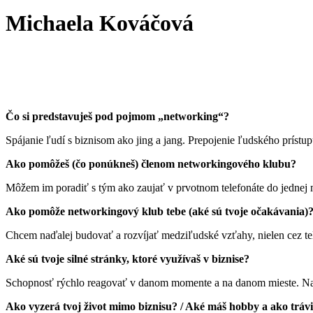
Michaela Kováčová
Čo si predstavuješ pod pojmom „networking“?
Spájanie ľudí s biznisom ako jing a jang. Prepojenie ľudského prístu
Ako pomôžeš (čo ponúkneš) členom networkingového klubu?
Môžem im poradiť s tým ako zaujať v prvotnom telefonáte do jednej 
Ako pomôže networkingový klub tebe (aké sú tvoje očakávania)
Chcem naďalej budovať a rozvíjať medziľudské vzťahy, nielen cez tel
Aké sú tvoje silné stránky, ktoré využívaš v biznise?
Schopnosť rýchlo reagovať v danom momente a na danom mieste. Na 
Ako vyzerá tvoj život mimo biznisu? / Aké máš hobby a ako tráv