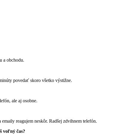
pu a obchodu.
minúty povedať skoro všetko výstižne.
?
efón, ale aj osobne.
emaily reagujem neskôr. Radšej zdvihnem telefón.
iš voľný čas?