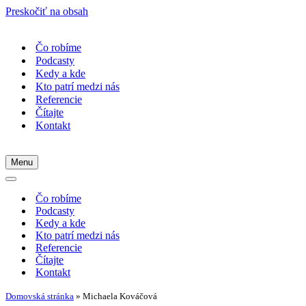
Preskočiť na obsah
Čo robíme
Podcasty
Kedy a kde
Kto patrí medzi nás
Referencie
Čítajte
Kontakt
Menu
Menu
navigácie
Menu
navigácie
Čo robíme
Podcasty
Kedy a kde
Kto patrí medzi nás
Referencie
Čítajte
Kontakt
Domovská stránka
»
Michaela Kováčová