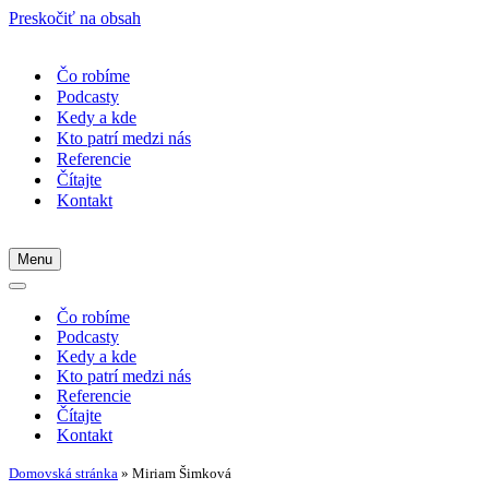
Preskočiť na obsah
Čo robíme
Podcasty
Kedy a kde
Kto patrí medzi nás
Referencie
Čítajte
Kontakt
Menu
Menu
navigácie
Menu
navigácie
Čo robíme
Podcasty
Kedy a kde
Kto patrí medzi nás
Referencie
Čítajte
Kontakt
Domovská stránka
»
Miriam Šimková