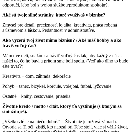
odporučí, lebo bol s tvojou službou/produktom spokojný.
Aké sú tvoje silné stránky, ktoré využívaš v biznise?
Zmysel pre detail, precíznosť, lojalita, kreativita, práca robená
s úsmevom a láskou. Pedantnosť v administratíve.
Ako vyzerá tvoj život mimo biznisu? / Aké máš hobby a ako
tráviš voľný čas?
Mám dve deti, snažím sa tráviť voľný čas tak, aby každý z nás si
našiel to, čo ho baví a pritom sme boli spolu. (Veď ako dlho to bude
ešte trvať?)
Kreativita – dom, záhrada, dekorácie
Pohyb – tanec, bicykel, korčule, volejbal, futbal, lyžovanie
Ostatné – knihy, cestovanie, priatelia
Životné krédo / motto / citát, ktorý ťa vystihuje (s ktorým sa
stotožňuješ).
„Všetko zlé je na niečo dobré.“ – Život nie je ružová záhrada.
Otvoria sa Ti oči, zistíš, kto naozaj pri Tebe stojí, viac si vážiš život,