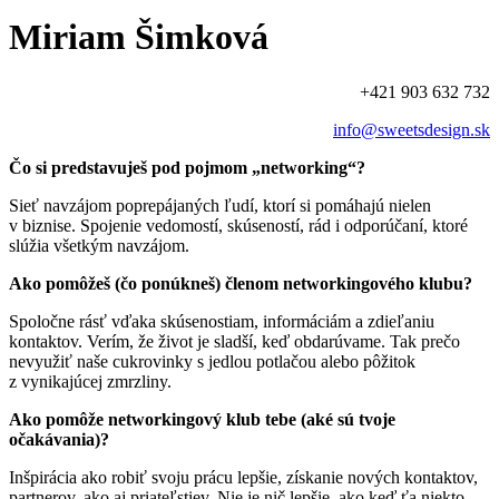
Miriam Šimková
+421 903 632 732
info@sweetsdesign.sk
Čo si predstavuješ pod pojmom „networking“?
Sieť navzájom poprepájaných ľudí, ktorí si pomáhajú nielen
v biznise. Spojenie vedomostí, skúseností, rád i odporúčaní, ktoré
slúžia všetkým navzájom.
Ako pomôžeš (čo ponúkneš) členom networkingového klubu?
Spoločne rásť vďaka skúsenostiam, informáciám a zdieľaniu
kontaktov. Verím, že život je sladší, keď obdarúvame. Tak prečo
nevyužiť naše cukrovinky s jedlou potlačou alebo pôžitok
z vynikajúcej zmrzliny.
Ako pomôže networkingový klub tebe (aké sú tvoje
očakávania)?
Inšpirácia ako robiť svoju prácu lepšie, získanie nových kontaktov,
partnerov, ako aj priateľstiev. Nie je nič lepšie, ako keď ťa niekto