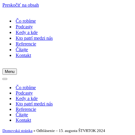
Preskočiť na obsah
Čo robíme
Podcasty
Kedy a kde
Kto patrí medzi nás
Referencie
Čítajte
Kontakt
Menu
Menu
navigácie
Menu
navigácie
Čo robíme
Podcasty
Kedy a kde
Kto patrí medzi nás
Referencie
Čítajte
Kontakt
Domovská stránka
»
Odhlásenie – 15. augusta ŠTVRTOK 2024