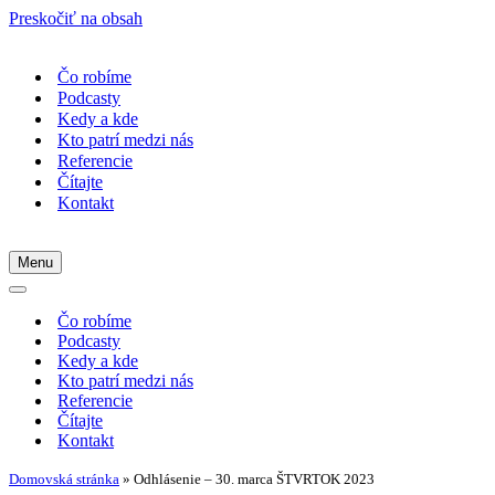
Preskočiť na obsah
Čo robíme
Podcasty
Kedy a kde
Kto patrí medzi nás
Referencie
Čítajte
Kontakt
Menu
Menu
navigácie
Menu
navigácie
Čo robíme
Podcasty
Kedy a kde
Kto patrí medzi nás
Referencie
Čítajte
Kontakt
Domovská stránka
»
Odhlásenie – 30. marca ŠTVRTOK 2023