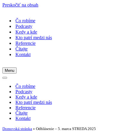
Preskočiť na obsah
Čo robíme
Podcasty
Kedy a kde
Kto patrí medzi nás
Referencie
Čítajte
Kontakt
Menu
Menu
navigácie
Menu
navigácie
Čo robíme
Podcasty
Kedy a kde
Kto patrí medzi nás
Referencie
Čítajte
Kontakt
Domovská stránka
»
Odhlásenie – 5. marca STREDA 2025