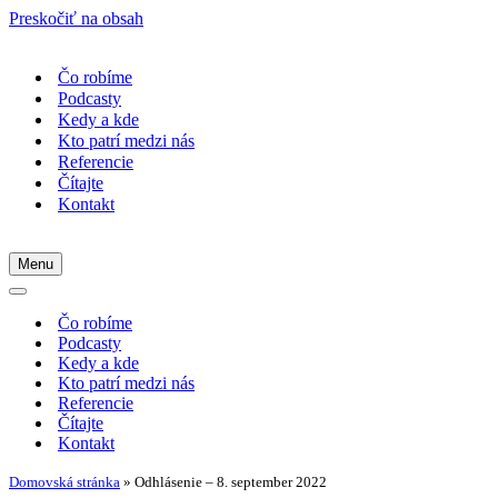
Preskočiť na obsah
Čo robíme
Podcasty
Kedy a kde
Kto patrí medzi nás
Referencie
Čítajte
Kontakt
Menu
Menu
navigácie
Menu
navigácie
Čo robíme
Podcasty
Kedy a kde
Kto patrí medzi nás
Referencie
Čítajte
Kontakt
Domovská stránka
»
Odhlásenie – 8. september 2022