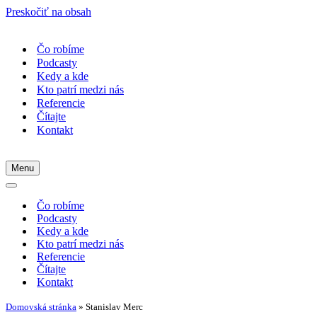
Preskočiť na obsah
Čo robíme
Podcasty
Kedy a kde
Kto patrí medzi nás
Referencie
Čítajte
Kontakt
Menu
Menu
navigácie
Menu
navigácie
Čo robíme
Podcasty
Kedy a kde
Kto patrí medzi nás
Referencie
Čítajte
Kontakt
Domovská stránka
»
Stanislav Merc