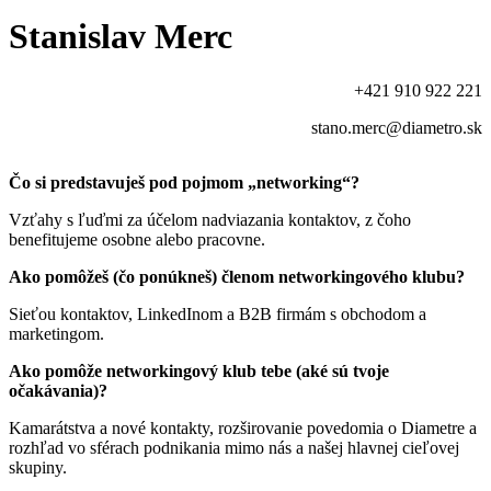
Stanislav Merc
+421 910 922 221
stano.merc@diametro.sk
Čo si predstavuješ pod pojmom „networking“?
Vzťahy s ľuďmi za účelom nadviazania kontaktov, z čoho
benefitujeme osobne alebo pracovne.
Ako pomôžeš (čo ponúkneš) členom networkingového klubu?
Sieťou kontaktov, LinkedInom a B2B firmám s obchodom a
marketingom.
Ako pomôže networkingový klub tebe (aké sú tvoje
očakávania)?
Kamarátstva a nové kontakty, rozširovanie povedomia o Diametre a
rozhľad vo sférach podnikania mimo nás a našej hlavnej cieľovej
skupiny.