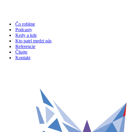
Čo robíme
Podcasty
Kedy a kde
Kto patrí medzi nás
Referencie
Čítajte
Kontakt