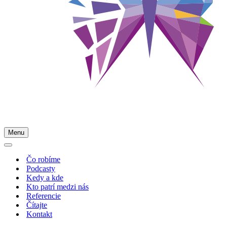
Menu
Menu
navigácie
Menu
navigácie
Čo robíme
Podcasty
Kedy a kde
Kto patrí medzi nás
Referencie
Čítajte
Kontakt