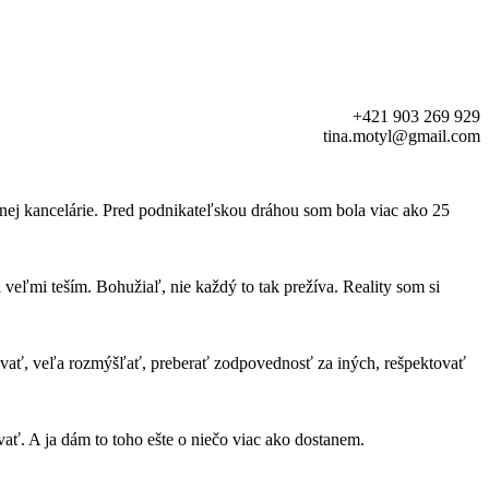
+421 903 269 929
tina.motyl@gmail.com
nej kancelárie. Pred podnikateľskou dráhou som bola viac ako 25
ľmi teším. Bohužiaľ, nie každý to tak prežíva. Reality som si
ávať, veľa rozmýšľať, preberať zodpovednosť za iných, rešpektovať
ť. A ja dám to toho ešte o niečo viac ako dostanem.