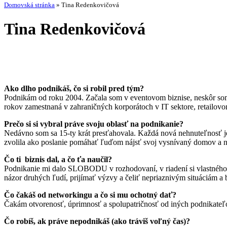
Domovská stránka
»
Tina Redenkovičová
Tina Redenkovičová
Ako dlho podnikáš, čo si robil pred tým?
Podnikám od roku 2004. Začala som v eventovom biznise, neskôr som p
rokov zamestnaná v zahraničných korporátoch v IT sektore, retailov
Prečo si si vybral práve svoju oblasť na podnikanie?
Nedávno som sa 15-ty krát presťahovala. Každá nová nehnuteľnosť je
zvolila ako poslanie pomáhať ľuďom nájsť svoj vysnívaný domov a na
Čo ti biznis dal, a čo ťa naučil?
Podnikanie mi dalo SLOBODU v rozhodovaní, v riadení si vlastného č
názor druhých ľudí, prijímať výzvy a čeliť nepriaznivým situáciám a
Čo čakáš od networkingu a čo si mu ochotný dať?
Čakám otvorenosť, úprimnosť a spolupatričnosť od iných podnikateľo
Čo robíš, ak práve nepodnikáš (ako tráviš voľný čas)?