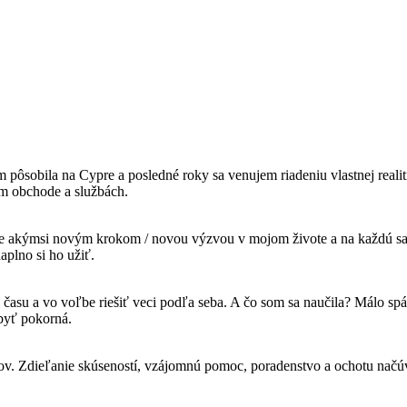
ôsobila na Cypre a posledné roky sa venujem riadeniu vlastnej realit
om obchode a službách.
 akýmsi novým krokom / novou výzvou v mojom živote a na každú sa ve
plno si ho užiť.
asu a vo voľbe riešiť veci podľa seba. A čo som sa naučila? Málo sp
 byť pokorná.
v. Zdieľanie skúseností, vzájomnú pomoc, poradenstvo a ochotu načúva