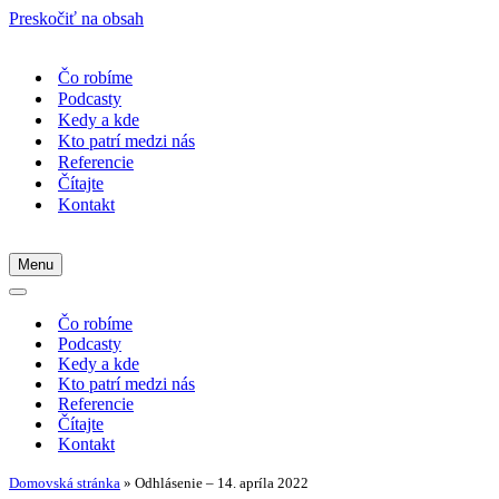
Preskočiť na obsah
Čo robíme
Podcasty
Kedy a kde
Kto patrí medzi nás
Referencie
Čítajte
Kontakt
Menu
Menu
navigácie
Menu
navigácie
Čo robíme
Podcasty
Kedy a kde
Kto patrí medzi nás
Referencie
Čítajte
Kontakt
Domovská stránka
»
Odhlásenie – 14. apríla 2022